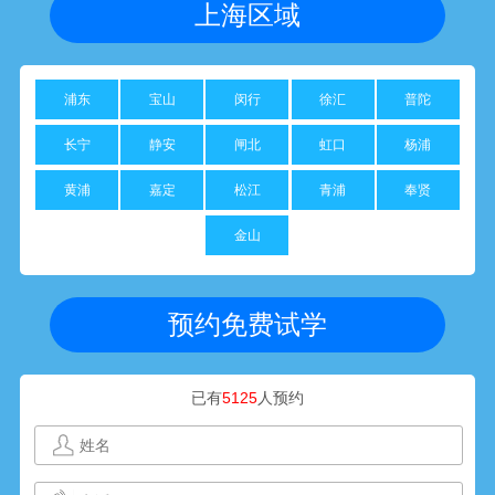
上海区域
浦东
宝山
闵行
徐汇
普陀
长宁
静安
闸北
虹口
杨浦
黄浦
嘉定
松江
青浦
奉贤
金山
预约免费试学
已有
5125
人预约
黄**
1352****520
10分钟前预约成功