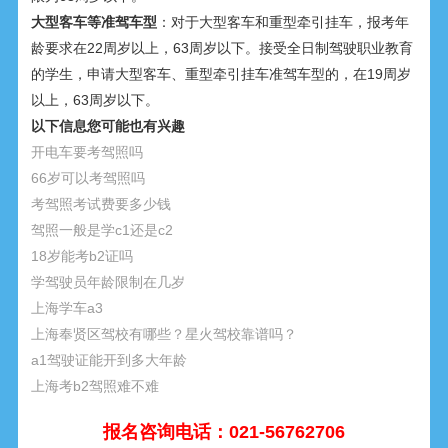
大型客车等准驾车型
：对于大型客车和重型牵引挂车，报考年
龄要求在22周岁以上，63周岁以下。接受全日制驾驶职业教育
的学生，申请大型客车、重型牵引挂车准驾车型的，在19周岁
以上，63周岁以下。
以下信息您可能也有兴趣
开电车要考驾照吗
66岁可以考驾照吗
考驾照考试费要多少钱
驾照一般是学c1还是c2
18岁能考b2证吗
学驾驶员年龄限制在几岁
上海学车a3
上海奉贤区驾校有哪些？星火驾校靠谱吗？
a1驾驶证能开到多大年龄
上海考b2驾照难不难
报名咨询电话：021-56762706