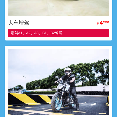
大车增驾
4***
￥
增驾A1、A2、A3、B1、B2驾照