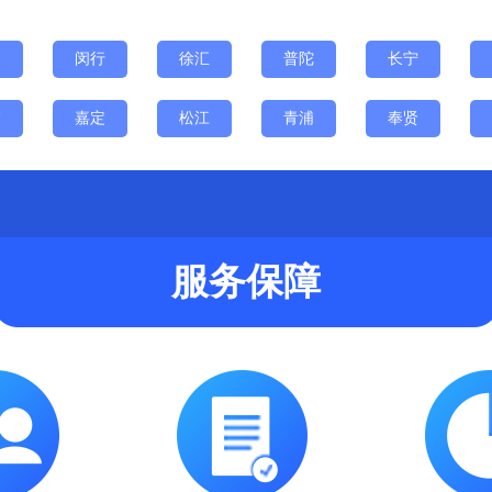
山
闵行
徐汇
普陀
长宁
浦
嘉定
松江
青浦
奉贤
服务保障