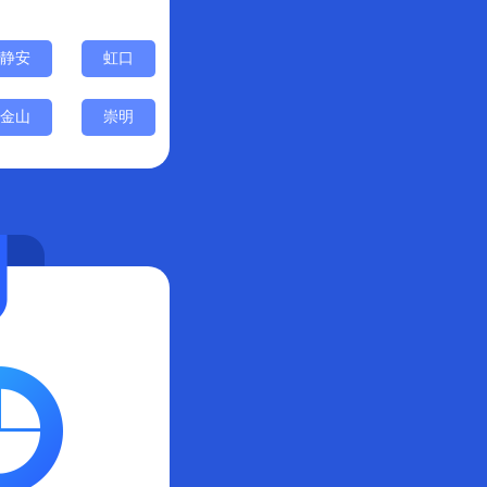
静安
虹口
金山
崇明