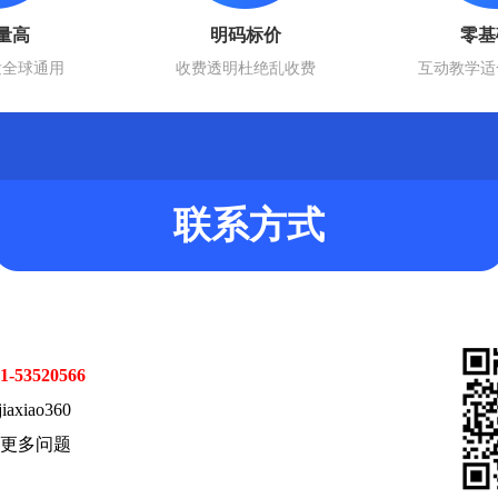
量高
明码标价
零基
发全球通用
收费透明杜绝乱收费
互动教学适
联系方式
1-53520566
xiao360
更多问题