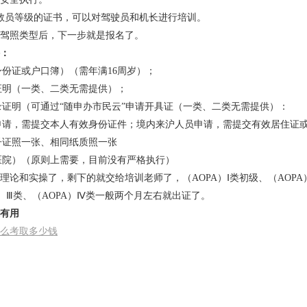
教员等级的证书，可以对驾驶员和机长进行培训。
驾照类型后，下一步就是报名了。
：
（身份证或户口簿）（需年满16周岁）；
历证明（一类、二类无需提供）；
记录证明（可通过“随申办市民云”申请开具证（一类、二类无需提供）：
员申请，需提交本人有效身份证件；境内来沪人员申请，需提交有效居住证
电子证照一张、相同纸质照一张
甲医院）（原则上需要，目前没有严格执行）
理论和实操了，剩下的就交给培训老师了，（AOPA）Ⅰ类初级、（AOPA
A）Ⅲ类、（AOPA）Ⅳ类一般两个月左右就出证了。
有用
么考取多少钱