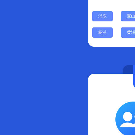
浦东
宝
杨浦
黄