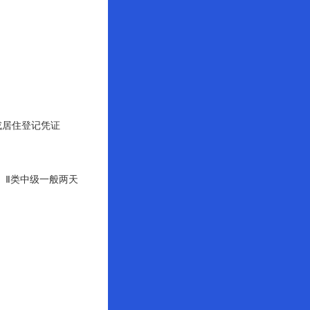
或居住登记凭证
）Ⅱ类中级一般两天