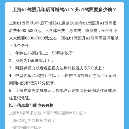
上海b1驾照几年后可增驾A1？升a1驾照要多少钱？
上海b1驾照满5年后可增驾a1,目前2026年b1驾照升a1驾照报
名费4000-5000元，不含体检费、考试费、模拟费，全部学下
来大致要6000-7000元左右，现在b1驾照升a1驾照需要满足以
下几个条件：
1、年龄在26周岁以上，50周岁以下；
2、身高为155厘米以上；
3、两眼裸视力或者矫正视力达到对数视力表5.0以上；
4、中型客车b1驾照五年以上，并在申请前最近连续五个记分
周期内没有记满12分记录。
5、上海户籍需要身份证，外地户籍需要身份证和居住证或居
住登记凭证。
以下信息您可能也有兴趣
上海b1增驾多少钱？哪个驾校能考b1的证？
上海驾校_学驾校多少钱？
上海宝钢附近驾校