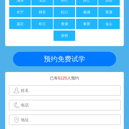
浦东
宝山
闵行
徐汇
普陀
长宁
静安
虹口
杨浦
黄浦
嘉定
松江
青浦
奉贤
金山
崇明
预约免费试学
已有
5125
人预约
黄**
1352****520
10分钟前预约成功
张**
1801****281
15分钟前预约成功
周**
1314****601
18分钟前预约成功
朱**
1564****811
22分钟前预约成功
李**
1377****842
24分钟前预约成功