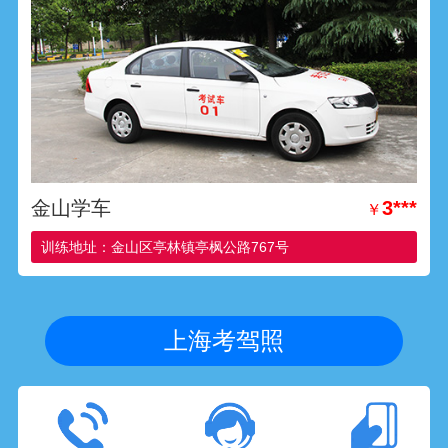
金山学车
3***
￥
训练地址：金山区亭林镇亭枫公路767号
上海考驾照