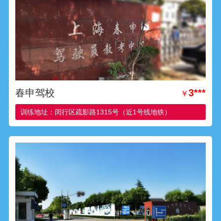
春申驾校
3***
￥
训练地址：闵行区疏影路1315号（近1号线地铁）