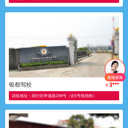
银都驾校
3***
￥
训练地址：闵行区申港路298号（近5号线地铁）