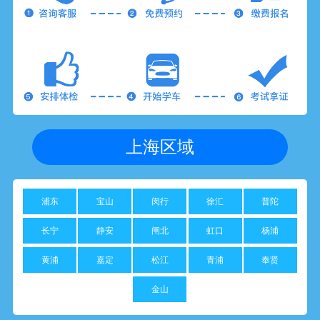
上海区域
浦东
宝山
闵行
徐汇
普陀
长宁
静安
闸北
虹口
杨浦
黄浦
嘉定
松江
青浦
奉贤
金山