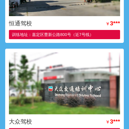
恒通驾校
3***
￥
训练地址：嘉定区曹新公路800号（近7号线）
大众驾校
3***
￥