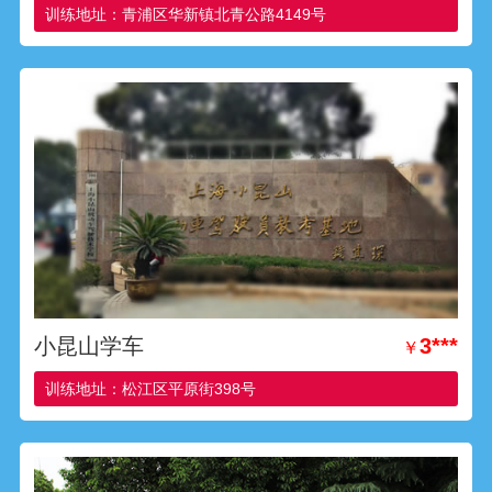
训练地址：青浦区华新镇北青公路4149号
小昆山学车
3***
￥
训练地址：松江区平原街398号