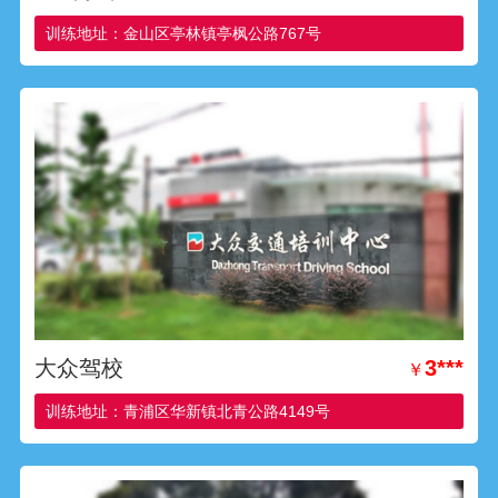
训练地址：金山区亭林镇亭枫公路767号
大众驾校
3***
￥
训练地址：青浦区华新镇北青公路4149号