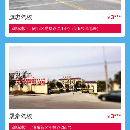
旗忠驾校
3***
￥
训练地址：闵行区光华路2118号（近5号线地铁）
晟豪驾校
3***
￥
训练地址：浦东新区汇技路258号