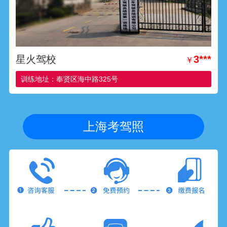
星火驾校
3***
￥
训练地址：奉贤区海中路325号
上海考驾照