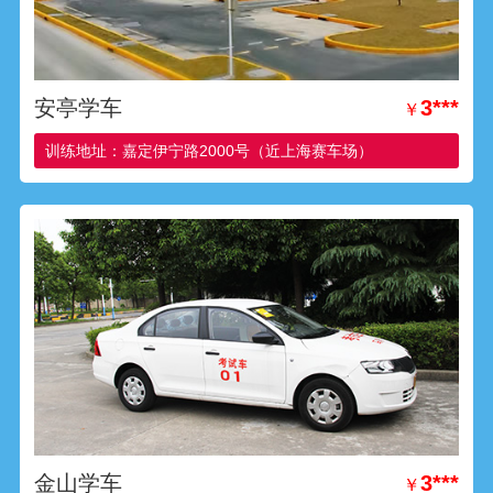
安亭学车
3***
￥
训练地址：嘉定伊宁路2000号（近上海赛车场）
金山学车
3***
￥