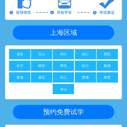
上海区域
浦东
宝山
闵行
徐汇
普陀
长宁
静安
闸北
虹口
杨浦
黄浦
嘉定
松江
青浦
奉贤
金山
预约免费试学