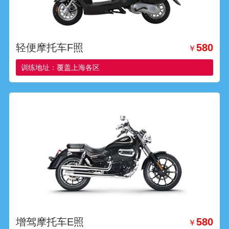
轻便摩托车F照
580
￥
训练地址：覆盖上海各区
增驾摩托车E照
580
￥