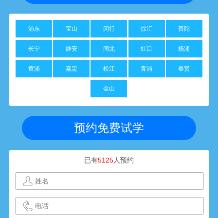
浦东
宝山
闵行
徐汇
普陀
长宁
静安
闸北
虹口
杨浦
黄浦
嘉定
松江
青浦
奉贤
金山
预约免费试学
已有
5125
人预约
黄**
1352****520
10分钟前预约成功
张**
1801****281
15分钟前预约成功
周**
1314****601
18分钟前预约成功