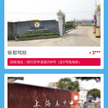
银都驾校
3***
￥
训练地址：闵行区申港路298号（近5号线地铁）