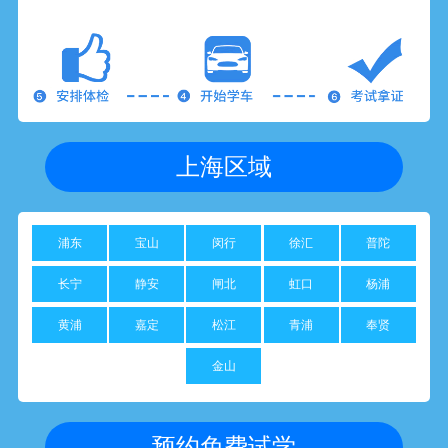
上海区域
浦东
宝山
闵行
徐汇
普陀
长宁
静安
闸北
虹口
杨浦
黄浦
嘉定
松江
青浦
奉贤
金山
预约免费试学