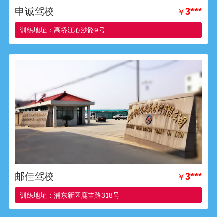
申诚驾校
3***
￥
训练地址：高桥江心沙路9号
邮佳驾校
3***
￥
训练地址：浦东新区鹿吉路318号