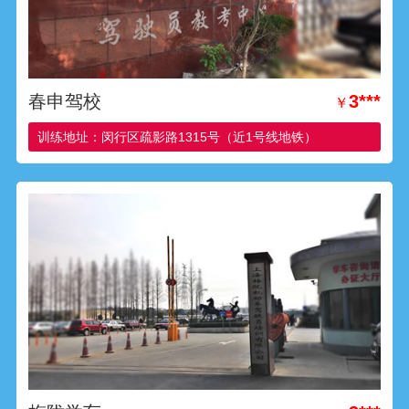
春申驾校
3***
￥
训练地址：闵行区疏影路1315号（近1号线地铁）