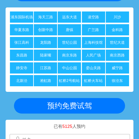
浦东国际机场
海天三路
远东大道
凌空路
川沙
华夏东路
创新中路
唐镇
广兰路
金科路
张江高科
龙阳路
世纪公园
上海科技馆
世纪大道
东昌路
陆家嘴
南京东路
人民广场
南京西路
静安寺
江苏路
中山公园
娄山关路
威宁路
北新泾
淞虹路
虹桥2号航站
虹桥火车站
徐泾东
楼
预约免费试驾
已有
5125
人预约