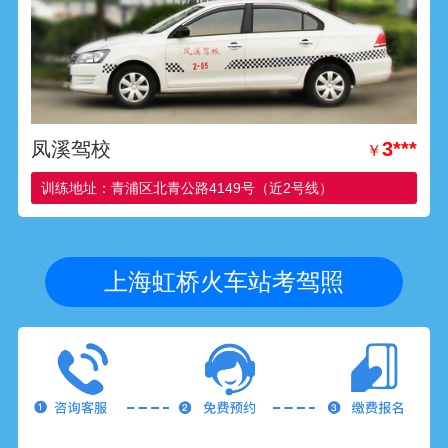
凤溪驾校
3***
￥
训练地址：青浦区北青公路4149号（近2号线）
上海虹桥火车站考驾照