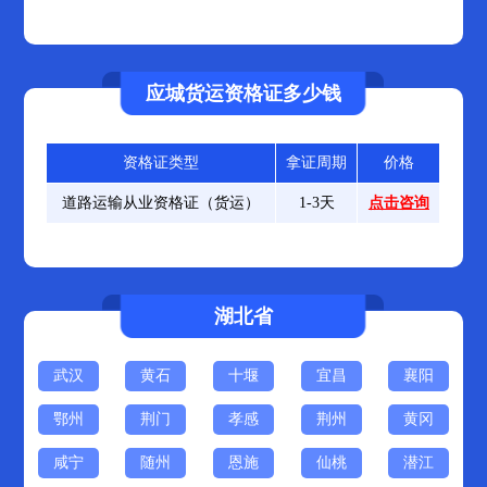
应城货运资格证多少钱
资格证类型
拿证周期
价格
道路运输从业资格证（货运）
1-3天
点击咨询
湖北省
武汉
黄石
十堰
宜昌
襄阳
鄂州
荆门
孝感
荆州
黄冈
咸宁
随州
恩施
仙桃
潜江