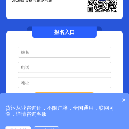
添加微信咨询更多问题
报名入口
孙**
1353****852
12分钟前预约成功
×
蒋**
1308****723
18分钟前预约成功
货运从业咨询证，不限户籍，全国通用，联网可
朱**
1317****491
22分钟前预约成功
查，详情咨询客服
金**
1814****731
28分钟前预约成功
赵**
1371****073
39分钟前预约成功