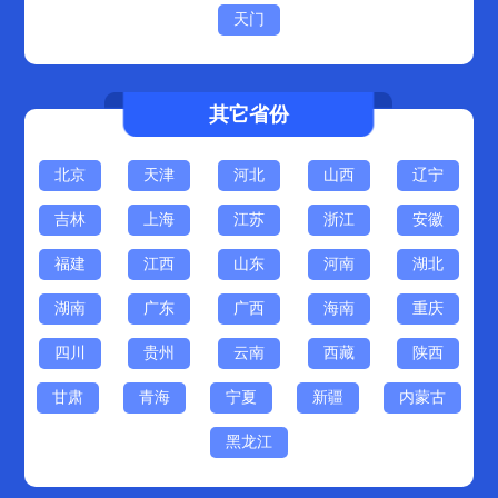
天门
其它省份
北京
天津
河北
山西
辽宁
吉林
上海
江苏
浙江
安徽
福建
江西
山东
河南
湖北
湖南
广东
广西
海南
重庆
四川
贵州
云南
西藏
陕西
甘肃
青海
宁夏
新疆
内蒙古
黑龙江