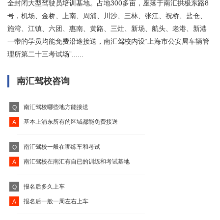
全封闭大型驾驶员培训基地。占地300多亩，座落于南汇拱极东路8
号，机场、金桥、上南、周浦、川沙、三林、张江、祝桥、盐仓、
施湾、江镇、六团、惠南、黄路、三灶、新场、航头、老港、新港
一带的学员均能免费沿途接送，南汇驾校内设“上海市公安局车辆管
理所第二十三考试场”......
南汇驾校咨询
南汇驾校哪些地方能接送
Q
基本上浦东所有的区域都能免费接送
A
南汇驾校一般在哪练车和考试
Q
南汇驾校在南汇有自已的训练和考试基地
A
报名后多久上车
Q
报名后一般一周左右上车
A