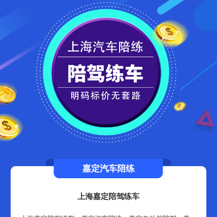
嘉定汽车陪练
上海嘉定陪驾练车