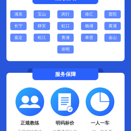
浦东
宝山
闵行
徐汇
普陀
长宁
静安
虹口
杨浦
黄浦
嘉定
松江
青浦
奉贤
金山
崇明
服务保障
正规教练
明码标价
一人一车