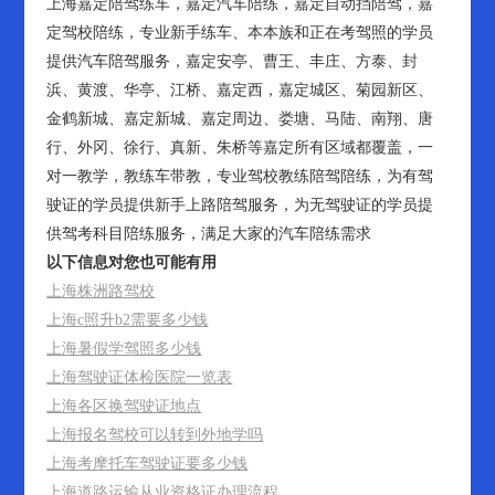
上海嘉定陪驾练车，嘉定汽车陪练，嘉定自动挡陪驾，嘉
定驾校陪练，专业新手练车、本本族和正在考驾照的学员
提供汽车陪驾服务，嘉定安亭、曹王、丰庄、方泰、封
浜、黄渡、华亭、江桥、嘉定西，嘉定城区、菊园新区、
金鹤新城、嘉定新城、嘉定周边、娄塘、马陆、南翔、唐
行、外冈、徐行、真新、朱桥等嘉定所有区域都覆盖，一
对一教学，教练车带教，专业驾校教练陪驾陪练，为有驾
驶证的学员提供新手上路陪驾服务，为无驾驶证的学员提
供驾考科目陪练服务，满足大家的汽车陪练需求
以下信息对您也可能有用
上海株洲路驾校
上海c照升b2需要多少钱
上海暑假学驾照多少钱
上海驾驶证体检医院一览表
上海各区换驾驶证地点
上海报名驾校可以转到外地学吗
上海考摩托车驾驶证要多少钱
上海道路运输从业资格证办理流程