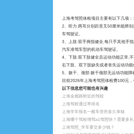
上海考驾照体检项目主要有以下几项：1
2、听力:两耳分别距音叉50厘米能辨
车驾驶证。
3、上肢:双手拇指健全,每只手其他手
汽车准驾车型的机动车驾驶证。
4、下肢:双下肢健全且运动功能正常
右下肢、双下肢缺失或者丧失运动功能
5、躯干、颈部:躯干颈部无运动功能障
目前2026年上海考驾照体检费100
以下信息您可能也有兴趣
上海金都路附近的驾校
上海驾校通过率排名
上海学车报名一般车管所多久审核
上海哪个驾校增驾a1驾照快？需要多
上海驾照_学车要交多少钱？