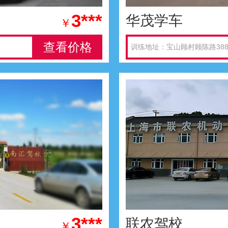
3***
华茂学车
￥
查看价格
训练地址：宝山顾村顾陈路38
3***
联农驾校
￥