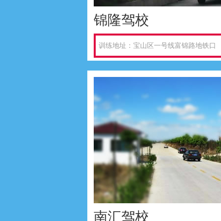
锦隆驾校
训练地址：宝山区一号线富锦路地铁口
南汇驾校