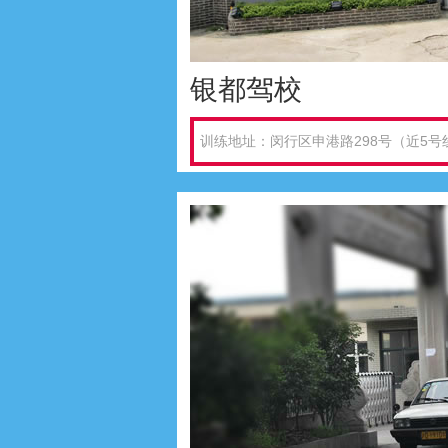
银都驾校
训练地址：闵行区申港路298号（近5号