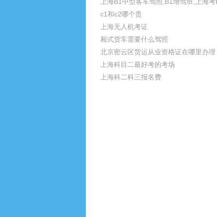
上海B1中型客车驾照,B1增驾班,上海考
c1和c2哪个贵
上海无人机考证
厢式货车需要什么驾照
北京密云区货运从业资格证在哪里办理
上海科目二最好考的考场
上海科二科三报名费