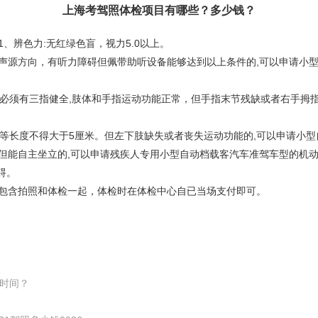
上海考驾照体检项目有哪些？多少钱？
、辨色力:无红绿色盲，视力5.0以上。
别声源方向，有听力障碍但佩带助听设备能够达到以上条件的,可以申请小
指必须有三指健全,肢体和手指运动功能正常，但手指末节残缺或者右手拇指
,不等长度不得大于5厘米。但左下肢缺失或者丧失运动功能的,可以申请小
但能自主坐立的,可以申请残疾人专用小型自动档载客汽车准驾车型的机
碍。
元，包含拍照和体检一起，体检时在体检中心自已当场支付即可。
长时间？