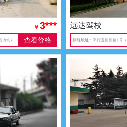
3***
远达驾校
￥
查看价格
线地铁）
训练地址：闵行区梅莲路1号（