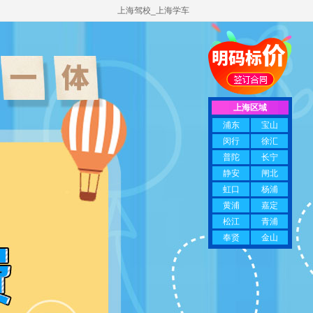
上海驾校_上海学车
上海区域
浦东
宝山
闵行
徐汇
普陀
长宁
静安
闸北
虹口
杨浦
黄浦
嘉定
松江
青浦
奉贤
金山