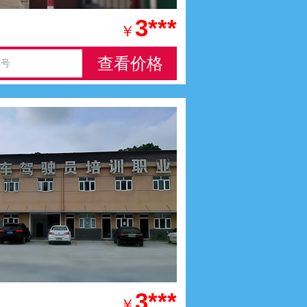
3***
￥
查看价格
8号
3***
￥