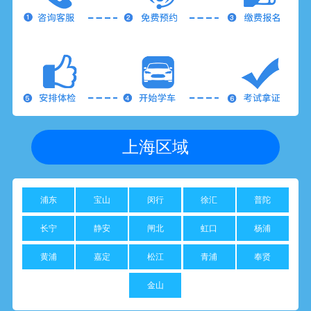
上海区域
浦东
宝山
闵行
徐汇
普陀
长宁
静安
闸北
虹口
杨浦
黄浦
嘉定
松江
青浦
奉贤
金山