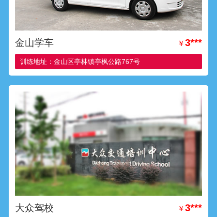
金山学车
3***
￥
训练地址：金山区亭林镇亭枫公路767号
大众驾校
3***
￥