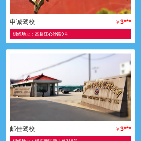
申诚驾校
3***
￥
训练地址：高桥江心沙路9号
邮佳驾校
3***
￥