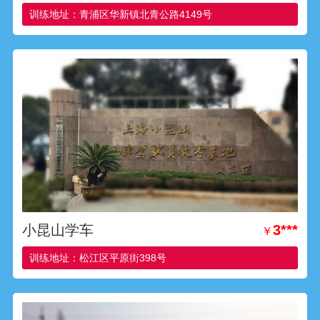
训练地址：青浦区华新镇北青公路4149号
小昆山学车
3***
￥
训练地址：松江区平原街398号