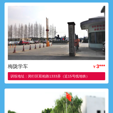
梅陇学车
3***
￥
训练地址：闵行区双柏路1333弄（近15号线地铁）