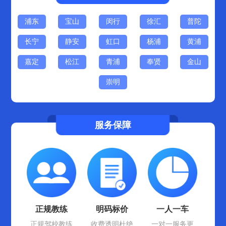
浦东
宝山
闵行
徐汇
普陀
长宁
静安
虹口
杨浦
黄浦
嘉定
松江
青浦
奉贤
金山
崇明
服务保障
正规教练
明码标价
一人一车
正规驾校教练
收费透明杜绝
一对一服务更