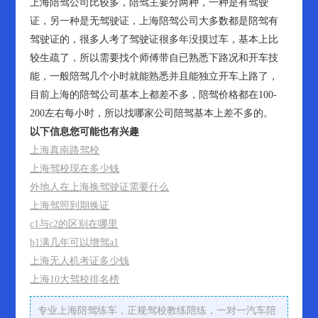
上海陪驾公司比较多，陪驾主要分两种，一种是有驾驶
证，另一种是无驾驶证，上海陪驾公司大多数都是陪驾有
驾驶证的，很多人考了驾驶证很多年没摸过车，基本上比
较生疏了，所以需要找个师傅带自已熟悉下路况和开车技
能，一般陪驾几个小时就能熟悉并且能独立开车上路了，
目前上海的陪驾公司基本上都差不多，陪驾价格都在100-
200左右每小时，所以找哪家公司陪驾基本上差不多的。
以下信息您可能也有兴趣
上海真南路驾校
上海驾校现在多少钱
外地人在上海换驾驶证需要什么
上海驾照到期换证
c1与c2的区别在哪里
b1满几年可以增驾a1
上海无人机考证多少钱
上海10大驾校排名榜
专业上海陪驾练车，正规驾校教练陪练，一对一汽车陪