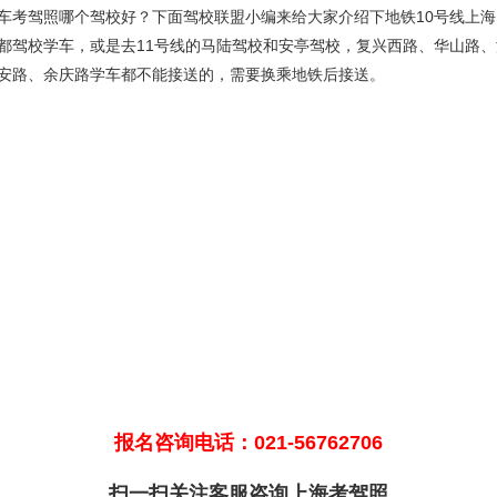
车考驾照哪个驾校好？下面驾校联盟小编来给大家介绍下地铁10号线上
都驾校学车，或是去11号线的马陆驾校和安亭驾校，复兴西路、华山路
安路、余庆路学车都不能接送的，需要换乘地铁后接送。
报名咨询电话：021-56762706
扫一扫关注客服咨询上海考驾照