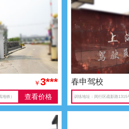
3***
春申驾校
￥
查看价格
线地铁）
训练地址：闵行区疏影路131