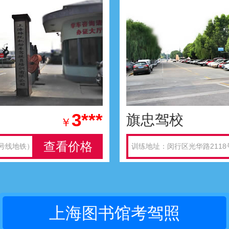
3***
旗忠驾校
￥
查看价格
5号线地铁）
训练地址：闵行区光华路211
上海图书馆考驾照