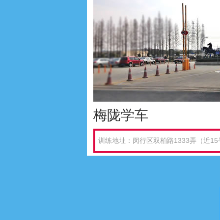
梅陇学车
训练地址：闵行区双柏路1333弄（近1