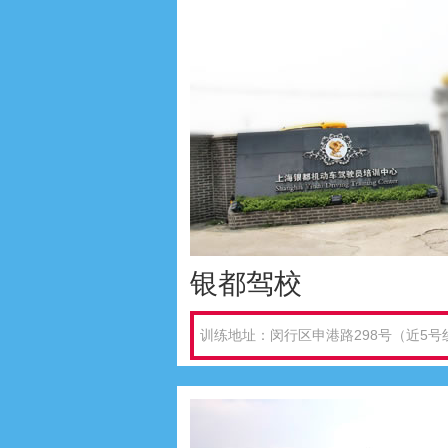
银都驾校
训练地址：闵行区申港路298号（近5号