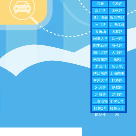
高桥
高桥西
双江路
国帆路
新江湾城
殷高东路
三门路
江湾体育
场
五角场
国权路
同济大学
四平路
邮电新村
海伦路
四川北路
天潼路
南京东路
豫园
老西门
新天地
陕西南路
上海图书
馆
交通大学
虹桥路
宋园路
伊犁路
水城路
龙溪路
上海动物
虹桥1号
园
航站楼
虹桥2号
虹桥火车
航站楼
站