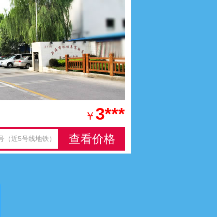
3***
￥
查看价格
8号（近5号线地铁）