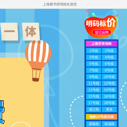
上海图书馆驾校欢迎您
上海所有地铁
1号线
2号线
3号线
4号线
5号线
6号线
7号线
8号线
9号线
10号线
11号线
12号线
13号线
14号线
15号线
16号线
17号线
18号线
浦江线
更多
地铁10号线沿线
基隆路
港城路