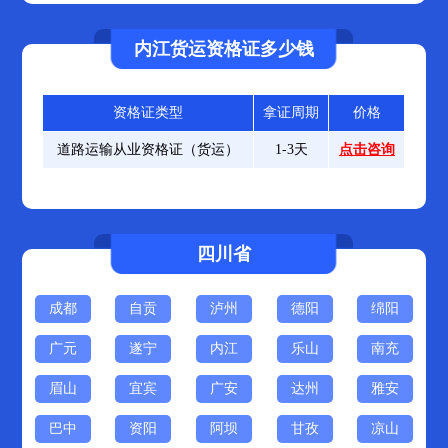
内江货运资格证多少钱
资格证类型
拿证周期
价格
道路运输从业资格证（货运）
1-3天
点击咨询
四川省
成都
自贡
泸州
德阳
绵阳
广元
遂宁
内江
乐山
南充
眉山
宜宾
广安
达州
雅安
巴中
资阳
阿坝
甘孜
凉山