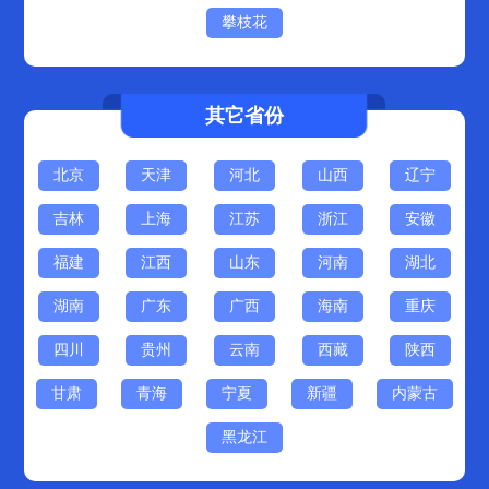
攀枝花
其它省份
北京
天津
河北
山西
辽宁
吉林
上海
江苏
浙江
安徽
福建
江西
山东
河南
湖北
湖南
广东
广西
海南
重庆
四川
贵州
云南
西藏
陕西
甘肃
青海
宁夏
新疆
内蒙古
黑龙江