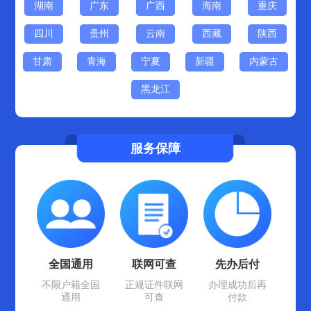
湖南
广东
广西
海南
重庆
四川
贵州
云南
西藏
陕西
甘肃
青海
宁夏
新疆
内蒙古
黑龙江
服务保障
全国通用
联网可查
先办后付
不限户籍全国
正规证件联网
办理成功后再
通用
可查
付款