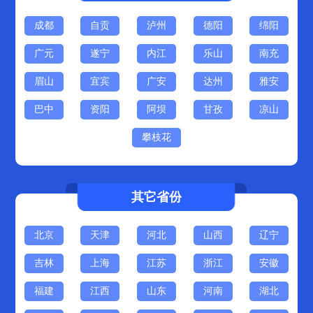
成都
自贡
泸州
德阳
绵阳
广元
遂宁
内江
乐山
南充
眉山
宜宾
广安
达州
雅安
巴中
资阳
阿坝
甘孜
凉山
攀枝花
其它省份
北京
天津
河北
山西
辽宁
吉林
上海
江苏
浙江
安徽
福建
江西
山东
河南
湖北