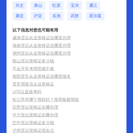
兴文
屏山
红原
宝兴
通江
康定
泸定
岳池
武胜
若尔盖
以下信息对您也可能有用
威海货运从业资格证在哪里办理
海南货运从业资格证在哪里办理
潮州货运从业资格证在哪里办理
鞍山货运资格证多少钱
不会开车考驾照难不难
衡阳货车从业资格证在哪里报名
货车驾驶员从业资格证
a3可以直接考吗
松江学车哪个驾校好？推荐银都驾校
巨野货运资格证在哪办理
中方货运资格证在哪办理
巴中货运资格证多少钱
泸州货运资格证报名点