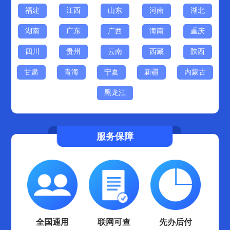
福建
江西
山东
河南
湖北
湖南
广东
广西
海南
重庆
四川
贵州
云南
西藏
陕西
甘肃
青海
宁夏
新疆
内蒙古
黑龙江
服务保障
全国通用
联网可查
先办后付