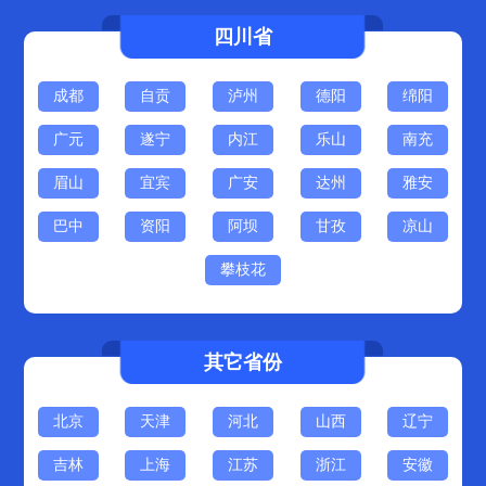
四川省
成都
自贡
泸州
德阳
绵阳
广元
遂宁
内江
乐山
南充
眉山
宜宾
广安
达州
雅安
巴中
资阳
阿坝
甘孜
凉山
攀枝花
其它省份
北京
天津
河北
山西
辽宁
吉林
上海
江苏
浙江
安徽