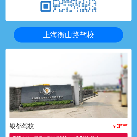
上海衡山路驾校
银都驾校
3***
￥