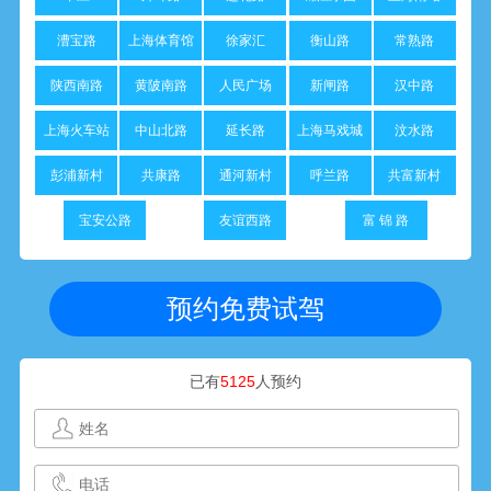
漕宝路
上海体育馆
徐家汇
衡山路
常熟路
陕西南路
黄陂南路
人民广场
新闸路
汉中路
上海火车站
中山北路
延长路
上海马戏城
汶水路
彭浦新村
共康路
通河新村
呼兰路
共富新村
宝安公路
友谊西路
富 锦 路
预约免费试驾
已有
5125
人预约
黄**
1352****520
10分钟前预约成功
张**
1801****281
15分钟前预约成功