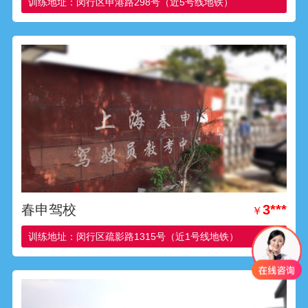
训练地址：闵行区申港路298号（近5号线地铁）
春申驾校
3***
￥
训练地址：闵行区疏影路1315号（近1号线地铁）