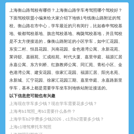
上海衡山路驾校有哪些？上海衡山路学车考驾照哪个驾校好？
下面驾校联盟小编来给大家介绍下地铁1号线衡山路附近的驾
校。衡山路在市中心，学车最近的只有闵行，比如春申驾校基
地、银都驾校基地、旗忠驾校基地、梅陇驾校基地，并且驾校
是不太方便接送的，像衡山路附近的小区学车，如中汇花园、
东安二村、恒昌花园、兴南花园、金色港湾公寓、永新花苑、
莱诗邸、嘉丽苑、汇成桂苑、时代大厦、嘉里华庭、福源汇居
永嘉公寓、东方剑桥、红旗教师公寓、同汇苑、青松小区、金
色港湾公寓、建安花园、徐家汇花园、福源汇居、阳光名苑、
永新城、汇宁花园、徐家汇花园三期、嘉里华庭、永嘉路新里
学车，基本上都是需要学车坐车到地铁站附近接送的。
以下信息您可能也有兴趣
上海现在学车多少钱？现在学车需要花多少钱？
上海考b1驾照_考b1需要什么条件？
上海学车b2学费多少钱2026，c1升b2需要多少钱？
上海c1增驾摩托车驾照