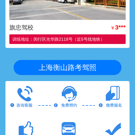
旗忠驾校
3***
￥
训练地址：闵行区光华路2118号（近5号线地铁）
上海衡山路考驾照