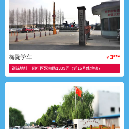
梅陇学车
3***
￥
训练地址：闵行区双柏路1333弄（近15号线地铁）