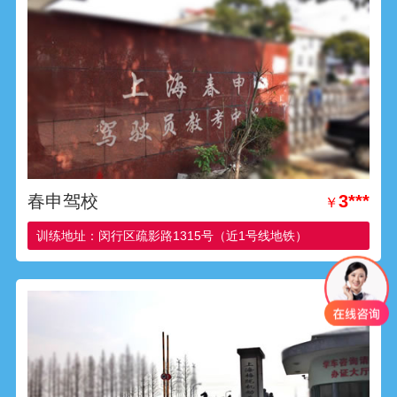
春申驾校
3***
￥
训练地址：闵行区疏影路1315号（近1号线地铁）