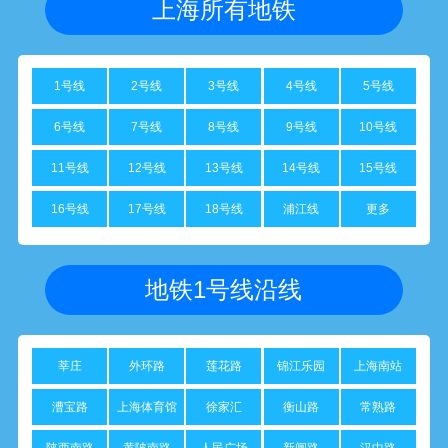
上海所有地铁
1号线
2号线
3号线
4号线
5号线
6号线
7号线
8号线
9号线
10号线
11号线
12号线
13号线
14号线
15号线
16号线
17号线
18号线
浦江线
更多
地铁1号线沿线
莘庄
外环路
莲花路
锦江乐园
上海南站
漕宝路
上海体育馆
徐家汇
衡山路
常熟路