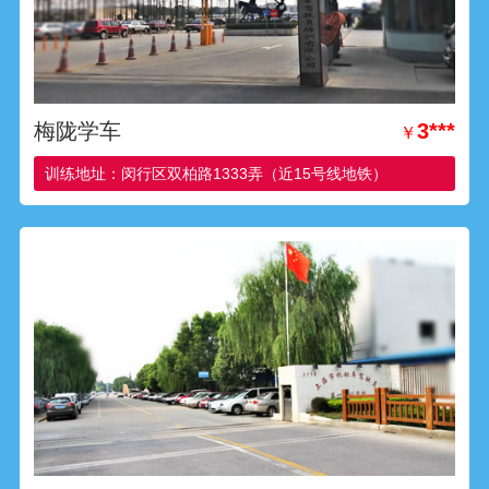
梅陇学车
3***
￥
训练地址：闵行区双柏路1333弄（近15号线地铁）