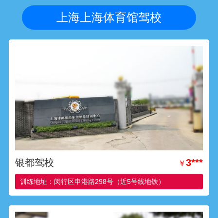
上海上海体育馆驾校
银都驾校
3***
￥
训练地址：闵行区申港路298号（近5号线地铁）