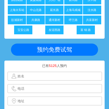
陕西南路
黄陂南路
人民广场
新闸路
汉中路
上海火车站
中山北路
延长路
上海马戏城
汶水路
彭浦新村
共康路
通河新村
呼兰路
共富新村
宝安公路
友谊西路
富 锦 路
预约免费试驾
已有
5125
人预约
黄**
1352****520
10分钟前预约成功
张**
1801****281
15分钟前预约成功
周**
1314****601
18分钟前预约成功
朱**
1564****811
22分钟前预约成功
李**
1377****842
24分钟前预约成功