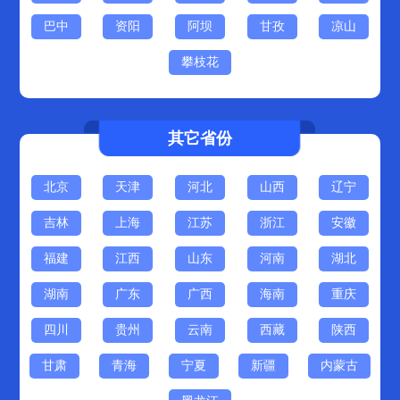
巴中
资阳
阿坝
甘孜
凉山
攀枝花
其它省份
北京
天津
河北
山西
辽宁
吉林
上海
江苏
浙江
安徽
福建
江西
山东
河南
湖北
湖南
广东
广西
海南
重庆
四川
贵州
云南
西藏
陕西
甘肃
青海
宁夏
新疆
内蒙古