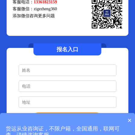
客服电话：
13361823159
客服微信：zigezheng360
添加微信咨询更多问题
报名入口
孙**
1353****852
12分钟前预约成功
×
蒋**
1308****723
18分钟前预约成功
货运从业咨询证，不限户籍，全国通用，联网可
朱**
1317****491
22分钟前预约成功