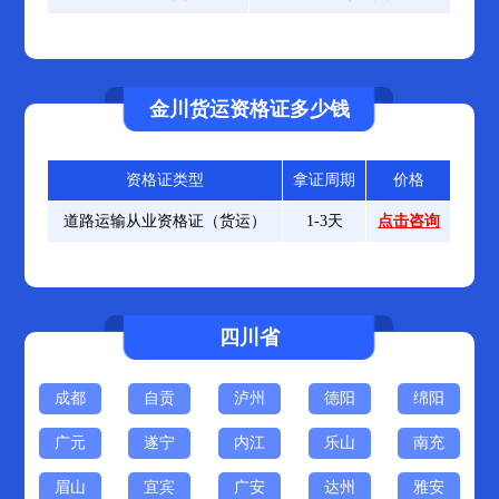
金川货运资格证多少钱
资格证类型
拿证周期
价格
道路运输从业资格证（货运）
1-3天
点击咨询
四川省
成都
自贡
泸州
德阳
绵阳
广元
遂宁
内江
乐山
南充
眉山
宜宾
广安
达州
雅安