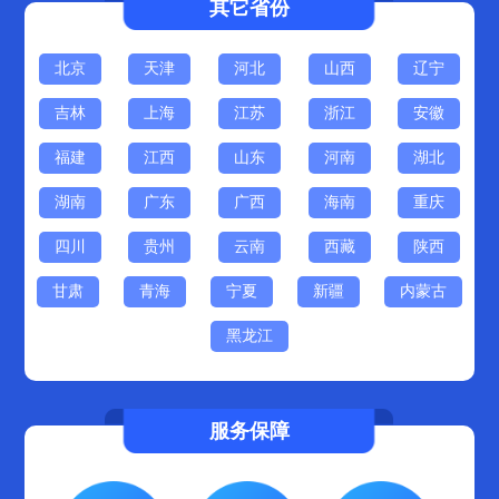
其它省份
北京
天津
河北
山西
辽宁
吉林
上海
江苏
浙江
安徽
福建
江西
山东
河南
湖北
湖南
广东
广西
海南
重庆
四川
贵州
云南
西藏
陕西
甘肃
青海
宁夏
新疆
内蒙古
黑龙江
服务保障