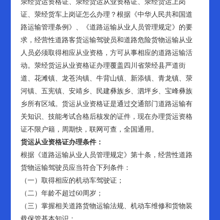
荥经货运资格证、荥经货运从业资格证、荥经货运上岗
证、荥经货车上岗证怎么办理？根据《中华人民共和国道
路运输管理条例》、《道路运输从业人员管理规定》的要
求，经营性道路客货运输驾驶员和道路危险货物运输从业
人员必须取得相应从业资格，方可从事相应的道路运输活
动。荥经货运从业资格证办理覆盖四川省荥经县严道街
道、花滩镇、龙苍沟镇、牛背山镇、新添镇、青龙镇、荥
河镇、五宪镇、安靖乡、民建彝族乡、泗坪乡、宝峰彝族
乡所有区域。货运从业资格证是通过交通部门道路运输有
关知识、技能考试合格后核发的证件，现在办理货运资格
证不限户籍，周期快，联网可查，全国通用。
货运从业资格证办理条件：
根据《道路运输从业人员管理规定》第十条，经营性道路
货物运输驾驶员应当符合下列条件：
（一）取得相应的机动车驾驶证；
（二）年龄不超过60周岁；
（三）掌握相关道路货物运输法规、机动车维修和货物装
载保管基本知识；