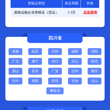
资格证类型
拿证周期
价格
道路运输从业资格证（货运）
1-3天
点击咨询
四川省
成都
自贡
泸州
德阳
绵阳
广元
遂宁
内江
乐山
南充
眉山
宜宾
广安
达州
雅安
巴中
资阳
阿坝
甘孜
凉山
攀枝花